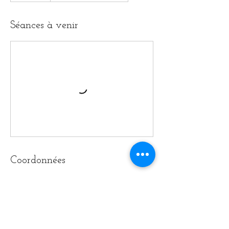
Unis
Séances à venir
Coordonnées
Williamsburg MMA, Dobbin Street,
Brooklyn, NY, USA