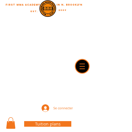
First MMA academy
in N. Brooklyn
2009
EST.
"A journey of a thousand miles begins with a single step"
WilliamsburgMMA@Gmail.com
718-916-7492
42A Dobbin street, brooklyn, NY 11222
Se connecter
Tuition plans