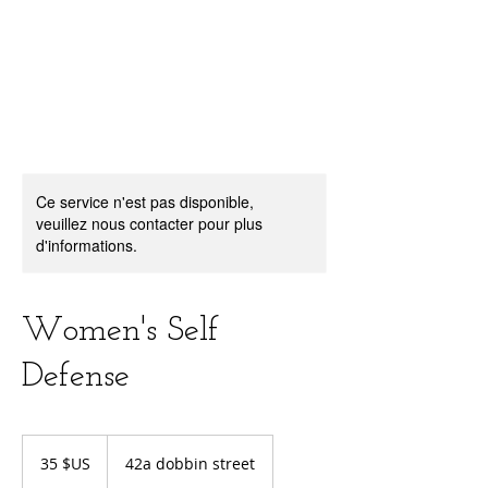
Ce service n'est pas disponible,
veuillez nous contacter pour plus
d'informations.
Women's Self
Defense
35
dollars
35 $US
42a dobbin street
des
États-