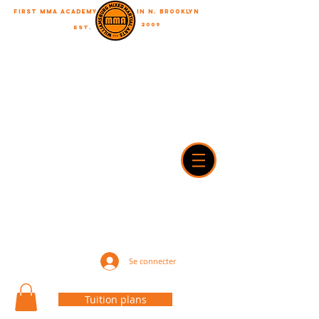
First MMA academy
in N. Brooklyn
2009
EST.
"A journey of a thousand miles begins with a single step"
WilliamsburgMMA@Gmail.com
718-916-7492
42A Dobbin street, brooklyn, NY 11222
Se connecter
Tuition plans