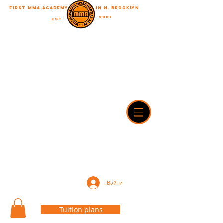
First MMA academy
in N. Brooklyn
2009
EST.
"A journey of a thousand miles begins with a single step"
WilliamsburgMMA@Gmail.com
718-916-7492
42A Dobbin street, brooklyn, NY 11222
Войти
Tuition plans