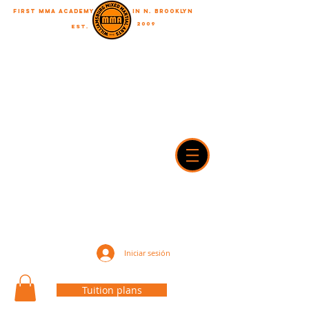
First MMA academy
in N. Brooklyn
2009
EST.
&quot;Un viaje de mil millas comienza con un solo paso&quot;
WilliamsburgMMA@Gmail.com
718-916-7492
42A Dobbin street, brooklyn, NY 11222
Iniciar sesión
Tuition plans