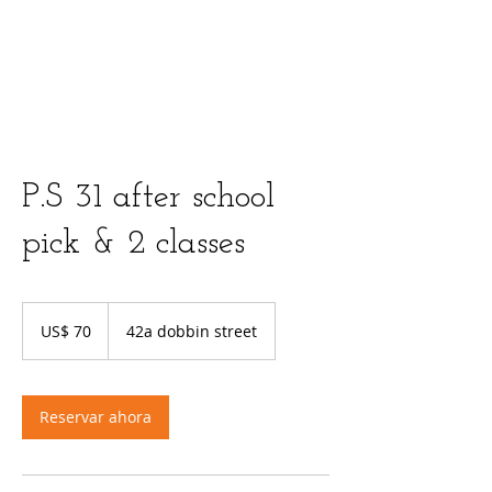
P.S 31 after school
pick & 2 classes
70
dólares
US$ 70
42a dobbin street
estadounidenses
Reservar ahora