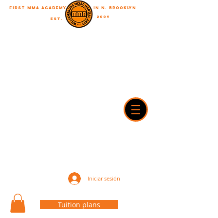
First MMA academy
in N. Brooklyn
2009
EST.
&quot;Un viaje de mil millas comienza con un solo paso&quot;
WilliamsburgMMA@Gmail.com
718-916-7492
42A Dobbin street, brooklyn, NY 11222
Iniciar sesión
Tuition plans